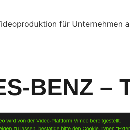
S-BENZ – 
o wird von der Video-Plattform Vimeo bereitgestellt.
igen zu lassen, bestätige bitte den Cookie-Typen "Exte