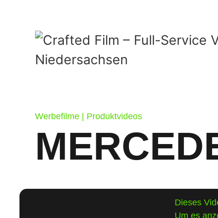
Werbefilme | Produktvideos
MERCEDE
Dieses Vide
Um es anze