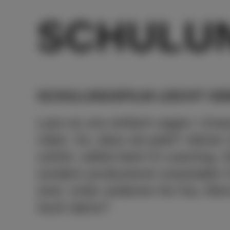
SCHULUN
SCHULUNGSFILM LEICHT GEM
Lass es uns einfach sagen: Unse
rüber. So, dass sie jede*r deine
zuhört, selbst beim E-Learning. D
sondern produzieren snackable Co
sind. Unter anderem für Kia, Me
Auch deins?