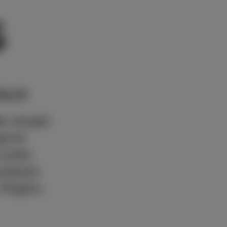
S
OLG!
te simpel
gerne
runter,
erdauen
 Region.