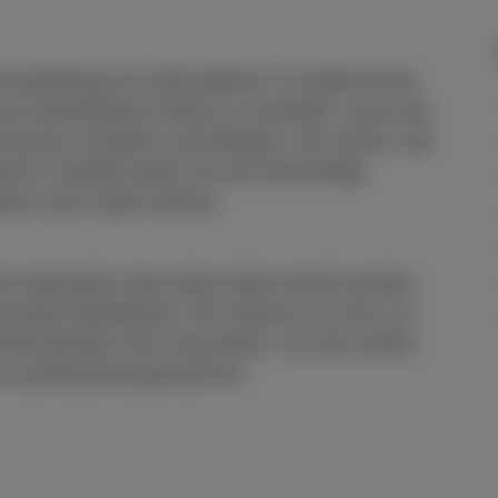
 Darstellung von Informationen. Er bietet dir die
nd unterhaltsame Weise zu vermitteln. Durch die
e besser verstehen und behalten. Wir wissen, wie
nkommt. Deshalb setzen wir auf hochwertige
sondern auch Spaß machen.
e Gewissheit, dass deine Ziele erreicht werden.
nd deine Bedürfnisse. Wir nehmen uns Zeit, um
eindruckenden Film umzusetzen. Du wirst sehen,
er professionell gemacht ist.