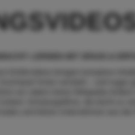
GS­VIDEO
ACHT: LERNEN MIT SPASS & ERF
re Erklärvideos bringen komplexe Inhal
r Zuschauer*innen versteht – und sogar 
enn wir rattern keine Wikipedia-Artikel 
ntent: Schulungsfilme, die leicht zu v
rcedes und kleine Unternehmen aus der