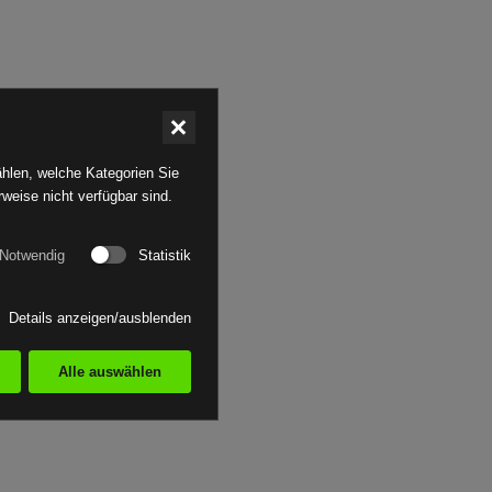
hlen, welche Kategorien Sie
eise nicht verfügbar sind.
Notwendig
Statistik
Details anzeigen/ausblenden
Alle auswählen